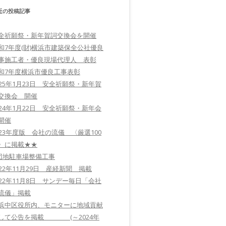
近の投稿記事
全祈願祭・新年賀詞交換会を開催
和7年度(財)横浜市建築保全公社優良
事施工者・優良現場代理人 表彰
和7年度横浜市優良工事表彰
025年1月23日 安全祈願祭・新年賀
交換会 開催
024年1月22日 安全祈願祭・新年会
開催
023年度版 会社の流儀 〈厳選100
〉に掲載★★
団地駐車場整備工事
022年11月29日 産経新聞 掲載
022年11月8日 サンデー毎日「会社
流儀」掲載
浜中区役所内、モニターに地域貢献
して公告を掲載 (～2024年