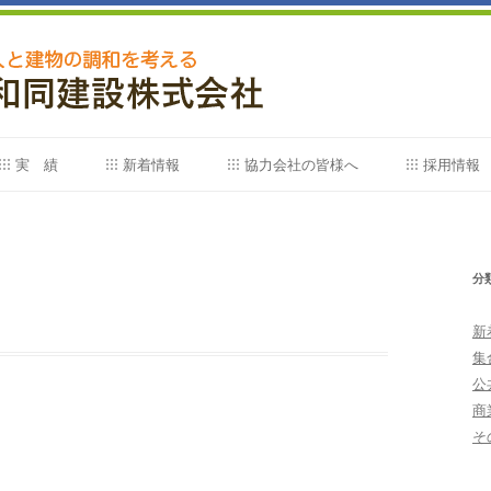
コ
ン
実 績
新着情報
協力会社の皆様へ
採用情報
テ
ン
ツ
実 績
採用情報
へ
ス
キ
受賞工事一覧
採用申込
ッ
分
プ
新
集
公
商
そ