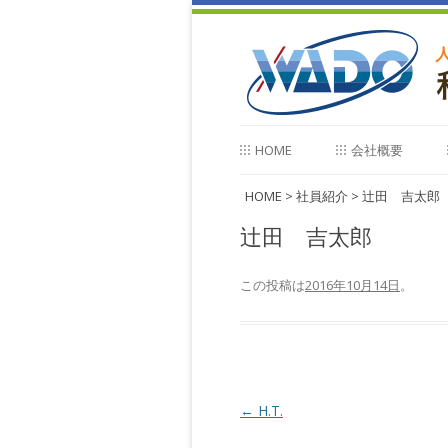
HOME
会社概要
会社概要
HOME
>
社員紹介
>
辻田 吉太郎
辻田 吉太郎
沿革
ご挨拶
この投稿は
2016年10月14日
。
営業種目・所属団体
技術者
社員紹介
投
←
H.T.
稿
アクセス