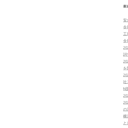
最
安
令
工
令
2
詞
2
を
2
社
N
2
2
の
横
と