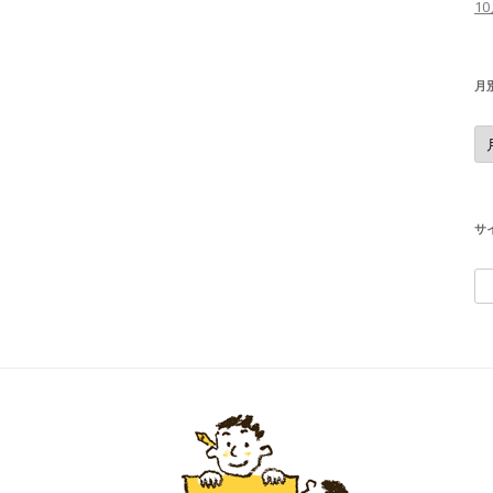
1
月
月
別
の
投
稿
記
事
サ
検
索
: