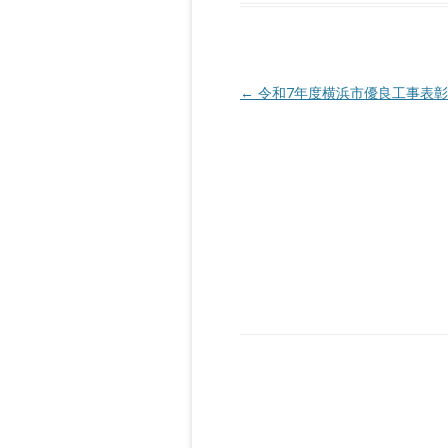
投
←
令和7年度横浜市優良工事表彰
稿
ナ
ビ
ゲ
ー
シ
ョ
ン