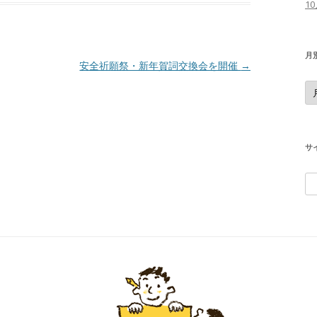
1
月
安全祈願祭・新年賀詞交換会を開催
→
月
別
の
投
稿
記
事
サ
検
索
: