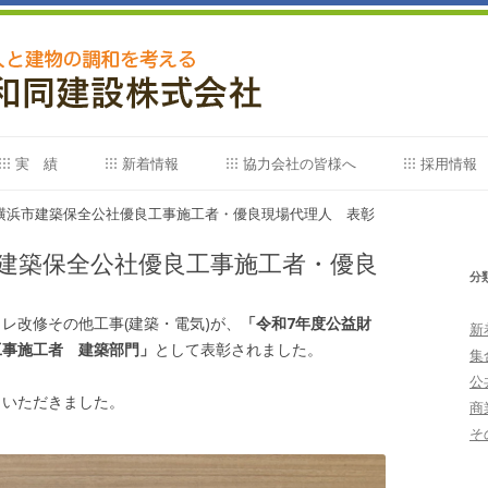
コ
ン
実 績
新着情報
協力会社の皆様へ
採用情報
テ
ン
ツ
実 績
採用情報
)横浜市建築保全公社優良工事施工者・優良現場代理人 表彰
へ
ス
キ
市建築保全公社優良工事施工者・優良
受賞工事一覧
採用申込
ッ
分
プ
レ改修その他工事(建築・電気)が、
「令和7年度公益財
新
工事施工者 建築部門」
として表彰されました。
集
公
もいただきました。
商
そ