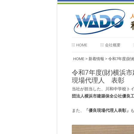
HOME
会社概要
会社概要
HOME
>
新着情報
>
令和7年度(財
令和7年度(財)横浜
沿革
現場代理人 表彰
ご挨拶
当社が担当した、川和中学校トイ
営業種目・所属団体
団法人横浜市建築保全公社優良
技術者
また、
「優良現場代理人表彰」
社員紹介
アクセス