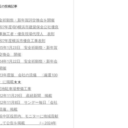
近の投稿記事
全祈願祭・新年賀詞交換会を開催
和7年度(財)横浜市建築保全公社優良
事施工者・優良現場代理人 表彰
和7年度横浜市優良工事表彰
025年1月23日 安全祈願祭・新年賀
交換会 開催
024年1月22日 安全祈願祭・新年会
開催
023年度版 会社の流儀 〈厳選100
〉に掲載★★
団地駐車場整備工事
022年11月29日 産経新聞 掲載
022年11月8日 サンデー毎日「会社
流儀」掲載
浜中区役所内、モニターに地域貢献
して公告を掲載 (～2024年