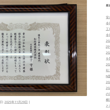
最
安
令
工
令
2
詞
2
を
2
社
N
2
2
の
横
日:
2025年11月29日
|
と