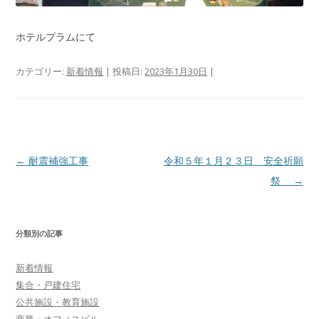
ホテルプラムにて
カテゴリー:
新着情報
| 投稿日:
2023年1月30日
|
投
←
耐震補強工事
令和５年１月２３日 安全祈願
稿
祭
→
ナ
ビ
分類別の記事
ゲ
ー
新着情報
シ
集合・戸建住宅
ョ
公共施設・教育施設
商業・オフィスビル