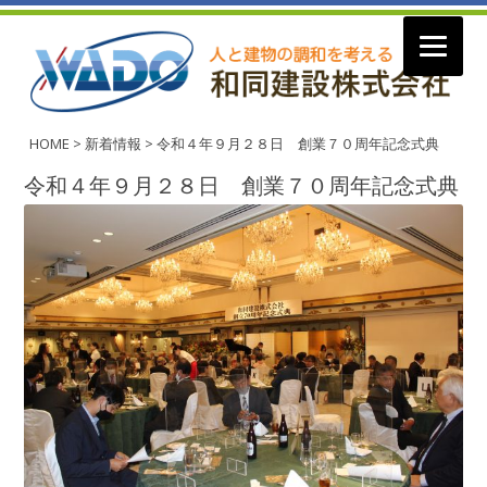
コ
ン
HOME
>
新着情報
>
令和４年９月２８日 創業７０周年記念式典
テ
ン
令和４年９月２８日 創業７０周年記念式典
ツ
へ
ス
キ
ッ
プ