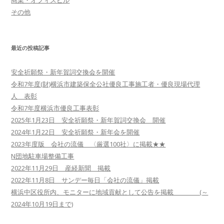
ン
その他
最近の投稿記事
安全祈願祭・新年賀詞交換会を開催
令和7年度(財)横浜市建築保全公社優良工事施工者・優良現場代理
人 表彰
令和7年度横浜市優良工事表彰
2025年1月23日 安全祈願祭・新年賀詞交換会 開催
2024年1月22日 安全祈願祭・新年会を開催
2023年度版 会社の流儀 〈厳選100社〉に掲載★★
N団地駐車場整備工事
2022年11月29日 産経新聞 掲載
2022年11月8日 サンデー毎日「会社の流儀」掲載
横浜中区役所内、モニターに地域貢献として公告を掲載 (～
2024年10月19日まで)