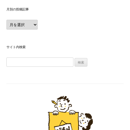
月別の投稿記事
月
別
の
投
稿
記
事
サイト内検索
検
索
: