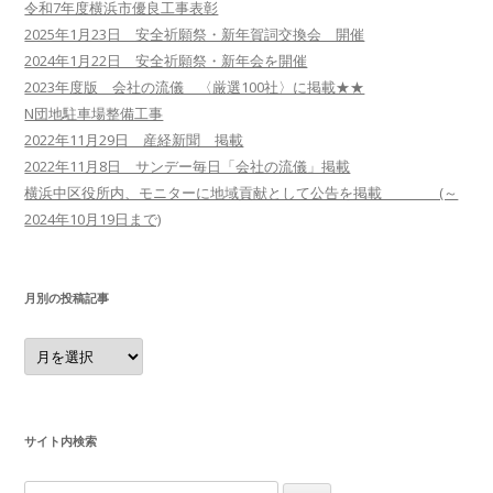
令和7年度横浜市優良工事表彰
2025年1月23日 安全祈願祭・新年賀詞交換会 開催
2024年1月22日 安全祈願祭・新年会を開催
2023年度版 会社の流儀 〈厳選100社〉に掲載★★
N団地駐車場整備工事
2022年11月29日 産経新聞 掲載
2022年11月8日 サンデー毎日「会社の流儀」掲載
横浜中区役所内、モニターに地域貢献として公告を掲載 (～
2024年10月19日まで)
月別の投稿記事
月
別
の
投
稿
記
事
サイト内検索