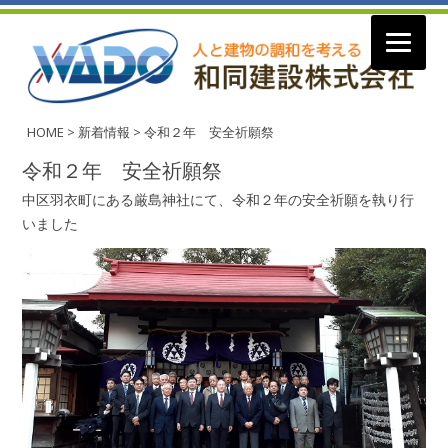
コ
ン
HOME
>
新着情報
>
令和２年 安全祈願祭
テ
ン
令和２年 安全祈願祭
ツ
へ
中区羽衣町にある厳島神社にて、令和２年の安全祈願を執り行
ス
キ
いました
ッ
プ