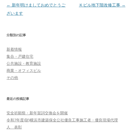
投
←
新年明けましておめでとうご
Ｋビル地下階改修工事
→
稿
ざいます
ナ
ビ
分類別の記事
ゲ
ー
新着情報
シ
集合・戸建住宅
ョ
公共施設・教育施設
商業・オフィスビル
ン
その他
最近の投稿記事
安全祈願祭・新年賀詞交換会を開催
令和7年度(財)横浜市建築保全公社優良工事施工者・優良現場代理
人 表彰