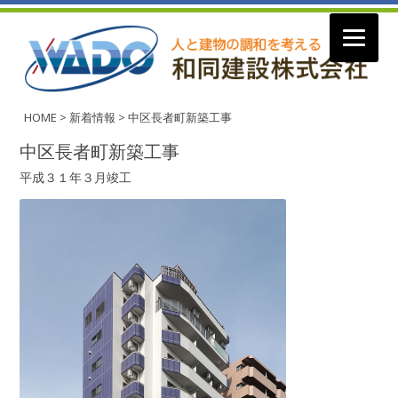
コ
ン
HOME
>
新着情報
>
中区長者町新築工事
テ
ン
中区長者町新築工事
ツ
へ
平成３１年３月竣工
ス
キ
ッ
プ