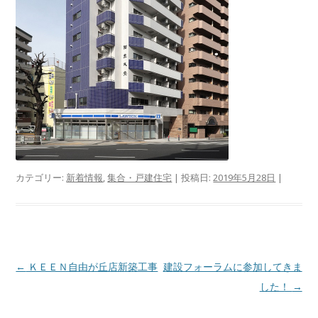
カテゴリー:
新着情報
,
集合・戸建住宅
| 投稿日:
2019年5月28日
|
投
←
ＫＥＥＮ自由が丘店新築工事
建設フォーラムに参加してきま
稿
した！
→
ナ