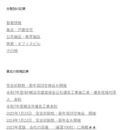
ビ
分類別の記事
ゲ
ー
新着情報
シ
集合・戸建住宅
ョ
公共施設・教育施設
商業・オフィスビル
ン
その他
最近の投稿記事
安全祈願祭・新年賀詞交換会を開催
令和7年度(財)横浜市建築保全公社優良工事施工者・優良現場代理
人 表彰
令和7年度横浜市優良工事表彰
2025年1月23日 安全祈願祭・新年賀詞交換会 開催
2024年1月22日 安全祈願祭・新年会を開催
2023年度版 会社の流儀 〈厳選100社〉に掲載★★