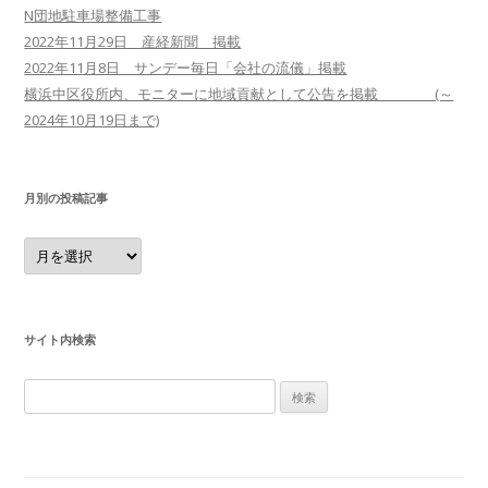
N団地駐車場整備工事
2022年11月29日 産経新聞 掲載
2022年11月8日 サンデー毎日「会社の流儀」掲載
横浜中区役所内、モニターに地域貢献として公告を掲載 (～
2024年10月19日まで)
月別の投稿記事
月
別
の
投
稿
記
事
サイト内検索
検
索
: