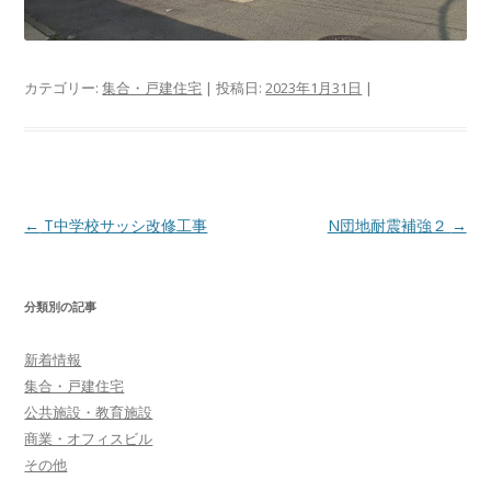
カテゴリー:
集合・戸建住宅
| 投稿日:
2023年1月31日
|
投
←
T中学校サッシ改修工事
N団地耐震補強２
→
稿
ナ
分類別の記事
ビ
ゲ
新着情報
ー
集合・戸建住宅
シ
公共施設・教育施設
商業・オフィスビル
ョ
その他
ン