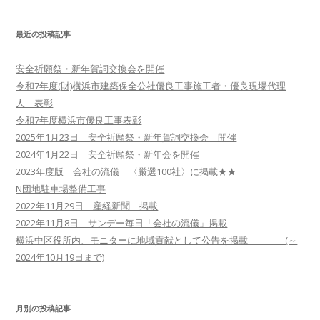
最近の投稿記事
安全祈願祭・新年賀詞交換会を開催
令和7年度(財)横浜市建築保全公社優良工事施工者・優良現場代理
人 表彰
令和7年度横浜市優良工事表彰
2025年1月23日 安全祈願祭・新年賀詞交換会 開催
2024年1月22日 安全祈願祭・新年会を開催
2023年度版 会社の流儀 〈厳選100社〉に掲載★★
N団地駐車場整備工事
2022年11月29日 産経新聞 掲載
2022年11月8日 サンデー毎日「会社の流儀」掲載
横浜中区役所内、モニターに地域貢献として公告を掲載 (～
2024年10月19日まで)
月別の投稿記事