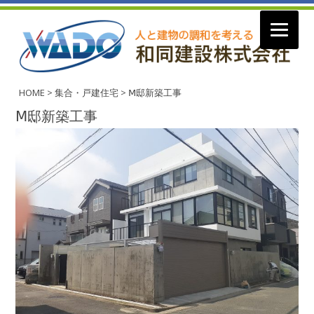
コ
ン
HOME
>
集合・戸建住宅
>
Ⅿ邸新築工事
テ
ン
Ⅿ邸新築工事
ツ
へ
ス
キ
ッ
プ