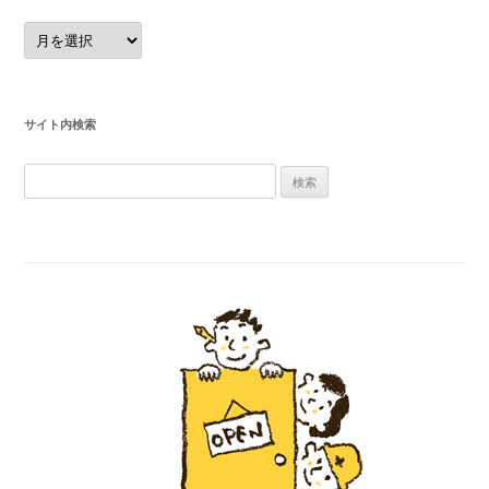
月
別
の
投
稿
記
事
サイト内検索
検
索
: