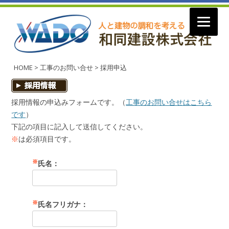
コ
ン
HOME
>
工事のお問い合せ
>
採用申込
テ
ン
ツ
へ
採用情報の申込みフォームです。（
工事のお問い合せはこちら
ス
キ
です
）
ッ
プ
下記の項目に記入して送信してください。
※
は必須項目です。
※
氏名：
※
氏名フリガナ：